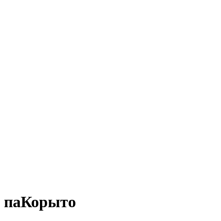
паКорыто