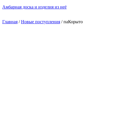
Skip
Амбарная доска и изделия из неё
to
content
Menu
Главная
/
Новые поступления
/ паКорыто