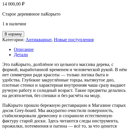
14 000,00
₽
Старое деревянное паКорыто
1 в наличии
Количество
В корзину
товара
Категории:
Антиквариат
,
Новые поступления
паКорыто
Описание
Детали
Это паКорыто, долблёное из цельного массива дерева, с
формой, выработанной временем и человеческой рукой. В нём
нет симметрии ради красоты — только логика быта и
удобства. Глубокие закруглённые торцы, вытянутое дно,
плотные стенки и характерная внутренняя чаша сразу выдают
ручную работу и солидный возраст. Такие предметы делались
на десятилетия, без спешки и без расчёта на моду.
ПаКорыто прошло бережную реставрацию в Магазине старых
досок Grey-board. Мы аккуратно очистили поверхность,
стабилизировали древесину и сохранили естественную
фактуру старой доски. Здесь читаются следы инструмента,
прожилки, потемнения и патина — всё то, за что ценится